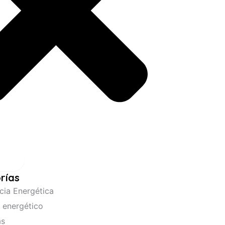
ar
rías
ncia Energética
 energético
as