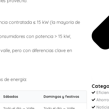
les provecho.
encia contratada ≤ 15 kW (la mayoría de
consumidores con potencia > 15 kW,
valle, pero con diferencias clave en
Busc
s de energía:
Catego
Eficie
Sábados
Domingos y festivos
Ahorro
Notici
Todo el día → Valle
Todo el día → Valle