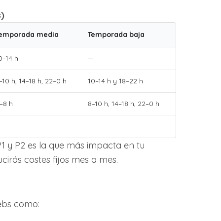
s)
emporada media
Temporada baja
0–14 h
—
–10 h, 14–18 h, 22–0 h
10–14 h y 18–22 h
–8 h
8–10 h, 14–18 h, 22–0 h
1 y P2 es la que más impacta en tu
cirás costes fijos mes a mes.
webs como: