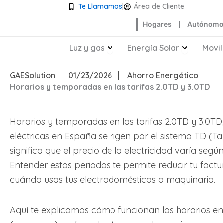
Ir
Te Llamamos
Área de Cliente
al
Hogares
Autónomo
contenido
Abrir Luz y gas
Abrir Ene
Luz y gas
Energía Solar
Movil
GAESolution
01/23/2026
Ahorro Energético
Horarios y temporadas en las tarifas 2.0TD y 3.0TD
Horarios y temporadas en las tarifas 2.0TD y 3.0TD, 
eléctricas en España se rigen por el sistema TD (Tar
significa que el precio de la electricidad varía seg
Entender estos periodos te permite reducir tu fac
cuándo usas tus electrodomésticos o maquinaria.
Aquí te explicamos cómo funcionan los horarios en 