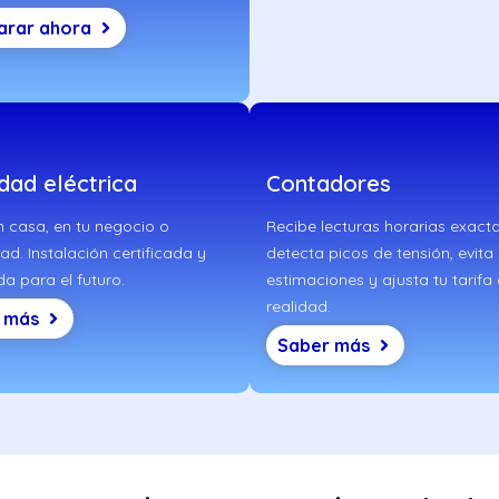
rar ahora
dad eléctrica
Contadores
 casa, en tu negocio o
Recibe lecturas horarias exacta
d. Instalación certificada y
detecta picos de tensión, evita
a para el futuro.
estimaciones y ajusta tu tarifa 
realidad.
 más
Saber más