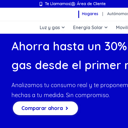
Ir
Te Llamamos
Área de Cliente
al
Hogares
Autónomos
contenido
Abrir Luz y gas
Abrir Ene
Luz y gas
Energía Solar
Movil
Ahorra hasta un 30% 
gas desde el primer 
Analizamos tu consumo real y te proponem
hechas a tu medida. Sin compromiso.
Comparar ahora