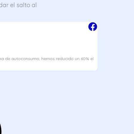
ar el salto al
Elena
★
★
★
★
★
Gerente de una T
istema de autoconsumo, hemos reducido un 60% el
Estaba harta de f