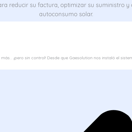
ra reducir su factura, optimizar su suministro y d
autoconsumo solar.
ijo más… ¡pero sin control! Desde que Gaesolution nos instaló el s