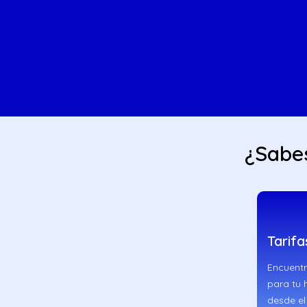
¿Sabes
Tarifa
Encuentr
para tu 
desde el