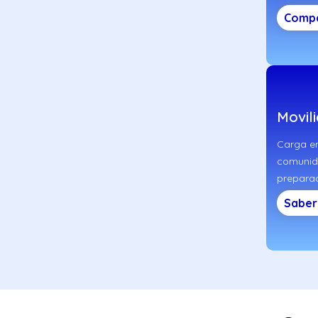
Compa
Movili
Carga en
comunida
preparad
Saber