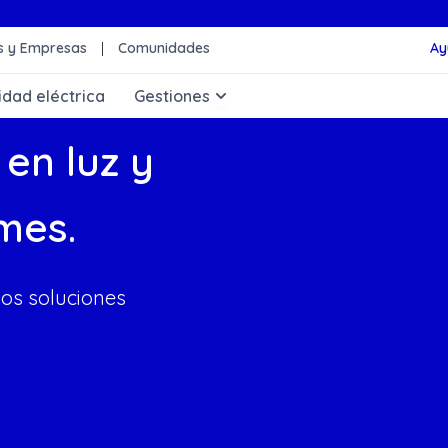
 y Empresas
Comunidades
Ay
rgía Solar
Abrir Gestiones
idad eléctrica
Gestiones
en luz y
mes.
os soluciones