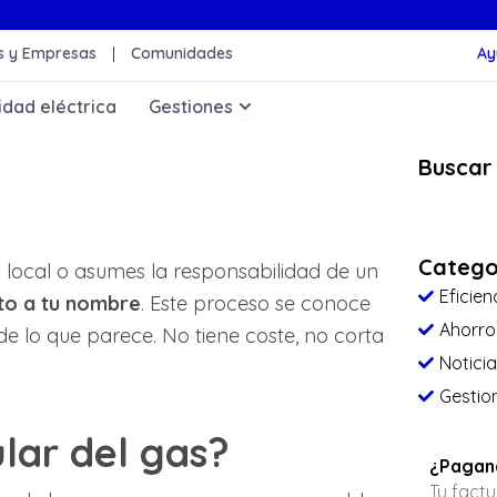
 y Empresas
Comunidades
Ay
rgía Solar
Abrir Gestiones
idad eléctrica
Gestiones
Buscar
Catego
 local o asumes la responsabilidad de un
Eficien
to a tu nombre
. Este proceso se conoce
Ahorro
 de lo que parece. No tiene coste, no corta
Notici
Gestio
ular del gas?
¿Pagand
Tu fact