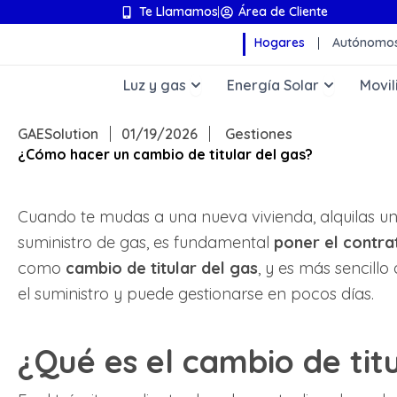
Ir
Te Llamamos
Área de Cliente
al
Hogares
Autónomos
contenido
Abrir Luz y gas
Abrir Ene
Luz y gas
Energía Solar
Movil
GAESolution
01/19/2026
Gestiones
¿Cómo hacer un cambio de titular del gas?
Cuando te mudas a una nueva vivienda, alquilas un
suministro de gas, es fundamental
poner el contra
como
cambio de titular del gas
, y es más sencillo
el suministro y puede gestionarse en pocos días.
¿Qué es el cambio de tit