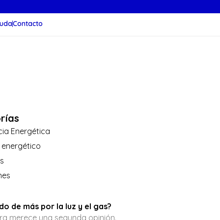
uda
Contacto
rías
cia Energética
 energético
as
nes
o de más por la luz y el gas?
ura merece una segunda opinión.